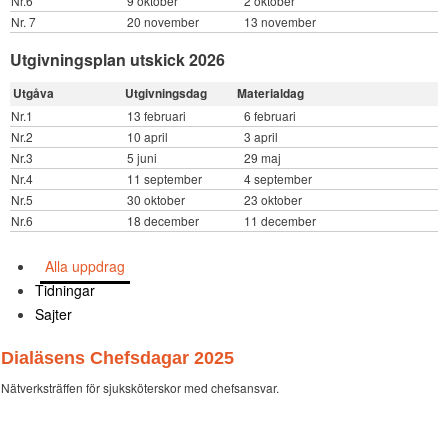
Nr.6
9 oktober
2 oktober
Nr. 7
20 november
13 november
Utgivningsplan utskick 2026
Utgåva
Utgivningsdag
Materialdag
Nr.1
13 februari
6 februari
Nr.2
10 april
3 april
Nr.3
5 juni
29 maj
Nr.4
11 september
4 september
Nr.5
30 oktober
23 oktober
Nr.6
18 december
11 december
Alla uppdrag
Tidningar
Sajter
Dialäsens Chefsdagar 2025
Nätverksträffen för sjuksköterskor med chefsansvar.