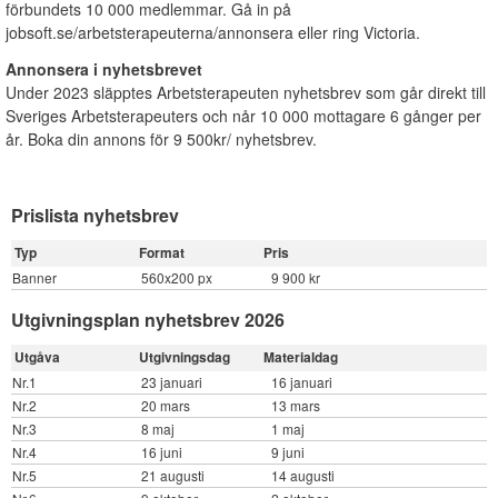
förbundets 10 000 medlemmar. Gå in på
jobsoft.se/arbetsterapeuterna/annonsera eller ring Victoria.
Annonsera i nyhetsbrevet
Under 2023 släpptes Arbetsterapeuten nyhetsbrev som går direkt till
Sveriges Arbetsterapeuters och når 10 000 mottagare 6 gånger per
år. Boka din annons för 9 500kr/ nyhetsbrev.
Prislista nyhetsbrev
Typ
Format
Pris
Banner
560x200 px
9 900 kr
Utgivningsplan nyhetsbrev 2026
Utgåva
Utgivningsdag
Materialdag
Nr.1
23 januari
16 januari
Nr.2
20 mars
13 mars
Nr.3
8 maj
1 maj
Nr.4
16 juni
9 juni
Nr.5
21 augusti
14 augusti