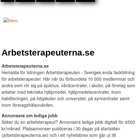
Hoppa till
huvudinnehåll
Mediakraft
Annonsförsäljning
- Telefon 08-23
Du är här
45 30
Arbetsterapeuterna.se
Arbetsterapeuterna.se
Hemsida för tidningen Arbetsterapeuten - Sveriges enda facktidning
för arbetsterapeuter. Här når du förbundets 10 000 medlemmar och
andra som rör sig på sjukhus, vårdcentraler, i skolor, på företag som
arbetar med tekniska hjälpmedel, hjälpmedelscentraler, inom
habiliteringen, på högskolor och universitet, på syncentraler samt
inom företagshälsovården.
Annonsera om lediga jobb
Söker du en arbetsterapeut? Annonsera lediga jobb digitalt för 6500
kr/månad. Platsannonser publiceras i 30 dagar på startsidan
(arbetsterapeuterna.se) och i ett nyhetsbrev som går ut till