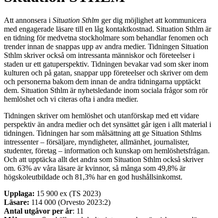
Att annonsera i
Situation Sthlm
ger dig möjlighet att kommunicera
med engagerade läsare till en låg kontaktkostnad. Situation Sthlm är
en tidning för medvetna stockholmare som behandlar fenomen och
trender innan de snappas upp av andra medier. Tidningen Situation
Sthlm skriver också om intressanta människor och företeelser i
staden ur ett gatuperspektiv. Tidningen bevakar vad som sker inom
kulturen och på gatan, snappar upp företeelser och skriver om dem
och personerna bakom dem innan de andra tidningarna upptäckt
dem. Situation Sthlm är nyhetsledande inom sociala frågor som rör
hemlöshet och vi citeras ofta i andra medier.
Tidningen skriver om hemlöshet och utanförskap med ett vidare
perspektiv än andra medier och det synsättet går igen i allt material i
tidningen. Tidningen har som målsättning att ge Situation Sthlms
intressenter – försäljare, myndigheter, allmänhet, journalister,
studenter, företag – information och kunskap om hemlöshetsfrågan.
Och att upptäcka allt det andra som Situation Sthlm också skriver
om. 63% av våra läsare är kvinnor, så många som 49,8% är
högskoleutbildade och 81,3% har en god hushållsinkomst.
Upplaga:
15 900 ex (TS 2023)
Läsare:
114 000 (Orvesto 2023:2)
Antal utgåvor per år
: 11