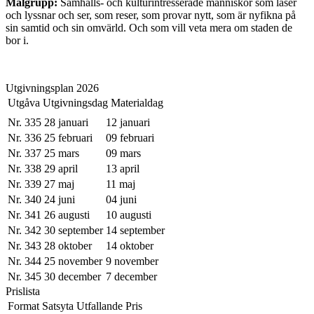
Målgrupp:
Samhälls- och kulturintresserade människor som läser
och lyssnar och ser, som reser, som provar nytt, som är nyfikna på
sin samtid och sin omvärld. Och som vill veta mera om staden de
bor i.
Utgivningsplan 2026
Utgåva
Utgivningsdag
Materialdag
Nr. 335
28 januari
12 januari
Nr. 336
25 februari
09 februari
Nr. 337
25 mars
09 mars
Nr. 338
29 april
13 april
Nr. 339
27 maj
11 maj
Nr. 340
24 juni
04 juni
Nr. 341
26 augusti
10 augusti
Nr. 342
30 september
14 september
Nr. 343
28 oktober
14 oktober
Nr. 344
25 november
9 november
Nr. 345
30 december
7 december
Prislista
Format
Satsyta
Utfallande
Pris