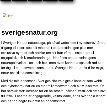
Hoppa till
huvudinnehåll
Mediakraft
Annonsförsäljning
Du är här
sverigesnatur.org
- Telefon 08-23
45 30
I Sveriges Naturs nätupplaga, på såväl webb som i nyhetsbrev får du
tillgång till i stort sett allt material i papperstidningen plus mer
exklusiva nyheter och artiklar om allt från våra minsta arter till
miljöpolitik och klimatförändringar. Här finns papperstidningens
naturupplevelser i text och bild, men även konkreta tips och råd som
för dig till en medveten konsument. Sveriges Natur tar strid för miljö,
natur och klimatomställning.
Med digitala annonser i Sveriges Naturs digitala kanaler som webb
och nyhetsbrev når du en stor miljömedveten och aktiv läsekrets. De
har särskilt stort intresse för en hälsosam, hållbar livsstil och ett aktivt
friluftsliv. Läsarna är engagerade, välutbildade, finns över hela landet
och har en högre inkomst än genomsnittet.