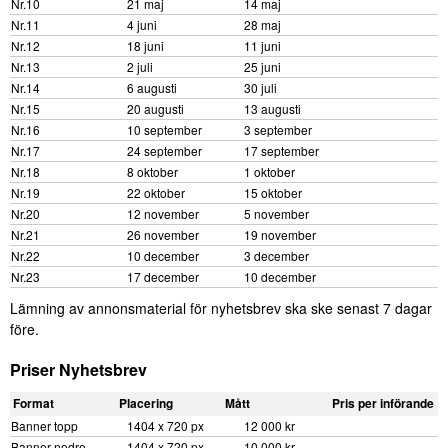
Nr.10
21 maj
14 maj
Nr.11
4 juni
28 maj
Nr.12
18 juni
11 juni
Nr.13
2 juli
25 juni
Nr.14
6 augusti
30 juli
Nr.15
20 augusti
13 augusti
Nr.16
10 september
3 september
Nr.17
24 september
17 september
Nr.18
8 oktober
1 oktober
Nr.19
22 oktober
15 oktober
Nr.20
12 november
5 november
Nr.21
26 november
19 november
Nr.22
10 december
3 december
Nr.23
17 december
10 december
Lämning av annonsmaterial för nyhetsbrev ska ske senast 7 dagar
före.
Priser Nyhetsbrev
Format
Placering
Mått
Pris per införande
Banner topp
1404 x 720 px
12 000 kr
Banner nedre
1404 x 720 px
10 000 kr