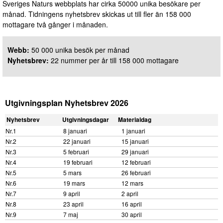
Sveriges Naturs webbplats har cirka 50000 unika besökare per
månad. Tidningens nyhetsbrev skickas ut till fler än 158 000
mottagare två gånger i månaden.
Webb:
50 000 unika besök per månad
Nyhetsbrev:
22 nummer per år till 158 000 mottagare
Utgivningsplan Nyhetsbrev 2026
Nyhetsbrev
Utgivningsdagar
Materialdag
Nr.1
8 januari
1 januari
Nr.2
22 januari
15 januari
Nr.3
5 februari
29 januari
Nr.4
19 februari
12 februari
Nr.5
5 mars
26 februari
Nr.6
19 mars
12 mars
Nr.7
9 april
2 april
Nr.8
23 april
16 april
Nr.9
7 maj
30 april