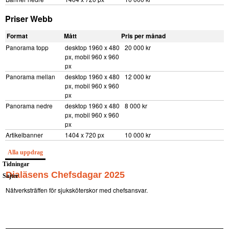
Priser Webb
Format
Mått
Pris per månad
Panorama topp
desktop 1960 x 480
20 000 kr
px, mobil 960 x 960
px
Panorama mellan
desktop 1960 x 480
12 000 kr
px, mobil 960 x 960
px
Panorama nedre
desktop 1960 x 480
8 000 kr
px, mobil 960 x 960
px
Artikelbanner
1404 x 720 px
10 000 kr
Alla uppdrag
Tidningar
Dialäsens Chefsdagar 2025
Sajter
Nätverksträffen för sjuksköterskor med chefsansvar.