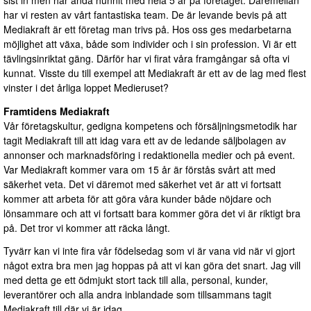
har vi resten av vårt fantastiska team. De är levande bevis på att
Mediakraft är ett företag man trivs på. Hos oss ges medarbetarna
möjlighet att växa, både som individer och i sin profession. Vi är ett
tävlingsinriktat gäng. Därför har vi firat våra framgångar så ofta vi
kunnat. Visste du till exempel att Mediakraft är ett av de lag med flest
vinster i det årliga loppet Medieruset?
Framtidens Mediakraft
Vår företagskultur, gedigna kompetens och försäljningsmetodik har
tagit Mediakraft till att idag vara ett av de ledande säljbolagen av
annonser och marknadsföring i redaktionella medier och på event.
Var Mediakraft kommer vara om 15 år är förstås svårt att med
säkerhet veta. Det vi däremot med säkerhet vet är att vi fortsatt
kommer att arbeta för att göra våra kunder både nöjdare och
lönsammare och att vi fortsatt bara kommer göra det vi är riktigt bra
på. Det tror vi kommer att räcka långt.
Tyvärr kan vi inte fira vår födelsedag som vi är vana vid när vi gjort
något extra bra men jag hoppas på att vi kan göra det snart. Jag vill
med detta ge ett ödmjukt stort tack till alla, personal, kunder,
leverantörer och alla andra inblandade som tillsammans tagit
Mediakraft till där vi är idag.