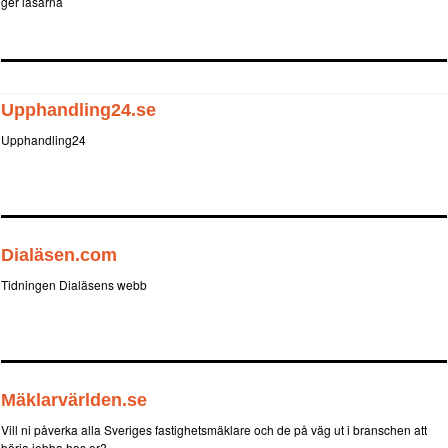
ger läsarna
Upphandling24.se
Upphandling24
Dialäsen.com
Tidningen Dialäsens webb
Mäklarvärlden.se
Vill ni påverka alla Sveriges fastighetsmäklare och de på väg ut i branschen att
börja jobba hos er?