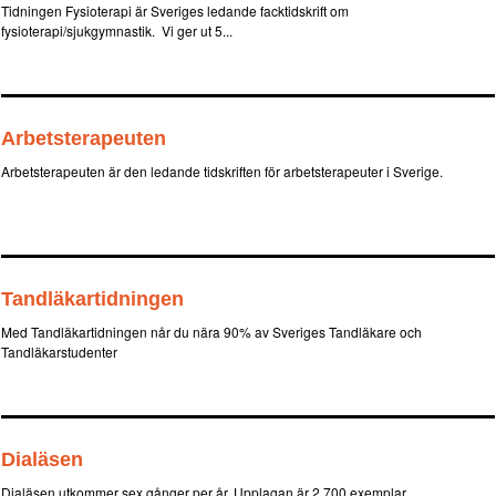
Tidningen Fysioterapi är Sveriges ledande facktidskrift om
fysioterapi/sjukgymnastik. Vi ger ut 5...
Arbetsterapeuten
Arbetsterapeuten är den ledande tidskriften för arbetsterapeuter i Sverige.
Tandläkartidningen
Med Tandläkartidningen når du nära 90% av Sveriges Tandläkare och
Tandläkarstudenter
Dialäsen
Dialäsen utkommer sex gånger per år. Upplagan är 2 700 exemplar.