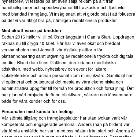
nyhetsbrev. Vi testade på att även sälja reklam på allt från
handbollsplaner och speedwaybanor till travkuskar och ljustavlor
med blandad framgång. Vi insåg snart att vi gjorde bäst i att fokusera
på det vi var riktigt bra på, nämligen redaktionella produkter.
Mediakraft växer på bredden
Sedan 2016 håller vi till på Österlånggatan i Gamla Stan. Uppdragen
räknas nu till dryga 40-talet. Här har vi även ökat och breddat
verksamheten med Jobsoft, vår digitala plattform för
platsannonsering samt utgivning av redaktionella tryckta och digitala
medier. Bland dem finns Dialäsen, den ledande medicinska
tidskriften, med webb, nyhetsbrev och event för läkare,
sjuksköterskor och annan personal inom njursjukvård. Samtidigt har
vi optimerat och outsourcat det mesta av våra ekonomiska och
administrativa uppgifter till förmån för produktion och försäljning. Det
har gjort vårt erbjudande ännu effektivare, säkrare och lönsammare
både för våra kunder och för oss.
Personalen med känsla för feeling
Vår största tillgång och framgångsfaktor har utan tvekan varit vår
kompetenta och engagerade personal. Anders (han på bilden) var
vår första anställde har varit med oss nästan från start och Andrea är
sist in men har ändå hunnit med hela 5 år på företaget. Däremellan