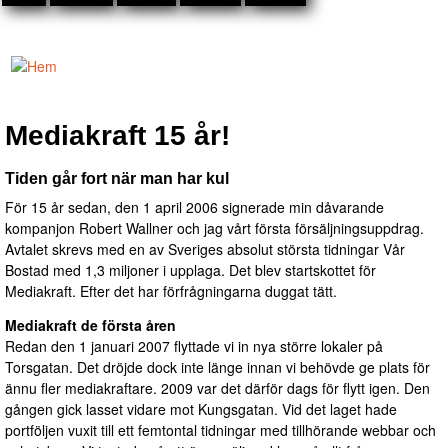
Hoppa till
huvudinnehåll
Mediakraft
Annonsförsäljning
Du är här
Mediakraft 15 år!
- Telefon 08-23
45 30
Tiden går fort när man har kul
För 15 år sedan, den 1 april 2006 signerade min dåvarande
kompanjon Robert Wallner och jag vårt första försäljningsuppdrag.
Avtalet skrevs med en av Sveriges absolut största tidningar Vår
Bostad med 1,3 miljoner i upplaga. Det blev startskottet för
Mediakraft. Efter det har förfrågningarna duggat tätt.
Mediakraft de första åren
Redan den 1 januari 2007 flyttade vi in nya större lokaler på
Torsgatan. Det dröjde dock inte länge innan vi behövde ge plats för
ännu fler mediakraftare. 2009 var det därför dags för flytt igen. Den
gången gick lasset vidare mot Kungsgatan. Vid det laget hade
portföljen vuxit till ett femtontal tidningar med tillhörande webbar och