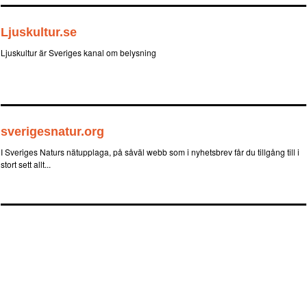
Ljuskultur.se
Ljuskultur är Sveriges kanal om belysning
sverigesnatur.org
I Sveriges Naturs nätupplaga, på såväl webb som i nyhetsbrev får du tillgång till i
stort sett allt...
MEDIAKRAFT | Österlånggatan 43, 111 31 Stockholm | Telefon 08-23 45 30