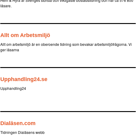
Hem & Hyra är Sveriges största och viktigaste bostadstidning och når ca 576 800
läsare.
Allt om Arbetsmiljö
Allt om arbetsmiljö är en oberoende tidning som bevakar arbetsmiljöfrågorna. Vi
ger läsarna
Upphandling24.se
Upphandling24
Dialäsen.com
Tidningen Dialäsens webb