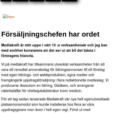
Hoppa till
huvudinnehåll
Mediakraft
Annonsförsäljning
Du är här
Försäljningschefen har ordet
- Telefon 08-23
45 30
Mediakraft är mitt uppe i vårt 15 :e verksamhetsår och jag kan
med stolthet konstatera att det ser ut att bli det bästa i
företagets historia.
Vi på mediakraft har tillsammans utvecklat verksamheten från att
vara ett renodlat annonsbolag för tidningsannonser till ett företag
med egen tidnings- och webbproduktion, egna medier och
framgångsrik uppdragsförsäljning i flera redaktionella medieslag. Vi
producerar dessutom en tidning, Dialäsen, och arrangerar
näterkstäffar för chefssjuksköterskor inom medicin.
För ett tag sedan lanserade Mediakraft vår nya helt egenutvecklade
platsannonsmodul som kunde installeras hos flera av våra
uppdragsgivare men även i helt egen regi. Först ut med