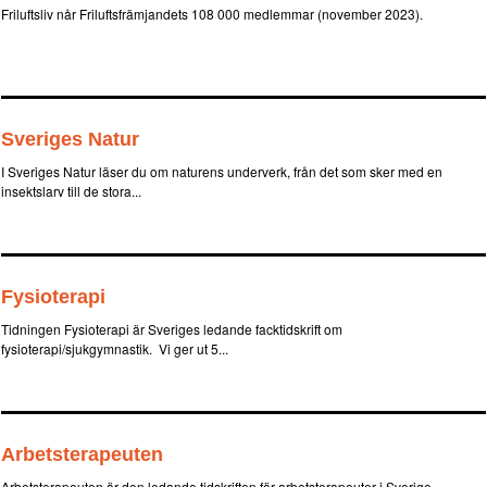
Friluftsliv når Friluftsfrämjandets 108 000 medlemmar (november 2023).
Sveriges Natur
I Sveriges Natur läser du om naturens underverk, från det som sker med en
insektslarv till de stora...
Fysioterapi
Tidningen Fysioterapi är Sveriges ledande facktidskrift om
fysioterapi/sjukgymnastik. Vi ger ut 5...
Arbetsterapeuten
Arbetsterapeuten är den ledande tidskriften för arbetsterapeuter i Sverige.